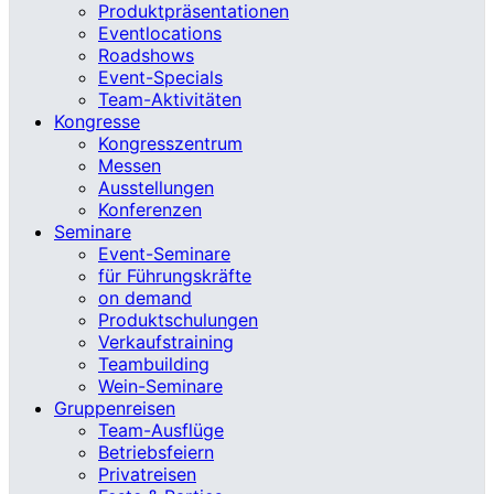
Produktpräsentationen
Eventlocations
Roadshows
Event-Specials
Team-Aktivitäten
Kongresse
Kongresszentrum
Messen
Ausstellungen
Konferenzen
Seminare
Event-Seminare
für Führungskräfte
on demand
Produktschulungen
Verkaufstraining
Teambuilding
Wein-Seminare
Gruppenreisen
Team-Ausflüge
Betriebsfeiern
Privatreisen