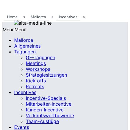
Home
»
Mallorca
»
Incentives
»
Menü
Menü
Mallorca
Allgemeines
Tagungen
GF-Tagungen
Meetings
Workshops
Strategiesitzungen
Kick-offs
Retreats
Incentives
Incentive-Specials
Mitarbeiter-Incentive
Kunden-Incentive
Verkaufswettbewerbe
Team-Ausflüge
Events