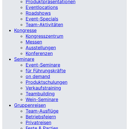
Produktpräsentationen
Eventlocations
Roadshows
Event-Specials
Team-Aktivitäten
Kongresse
Kongresszentrum
Messen
Ausstellungen
Konferenzen
Seminare
Event-Seminare
für Führungskräfte
on demand
Produktschulungen
Verkaufstraining
Teambuilding
Wein-Seminare
Gruppenreisen
Team-Ausflüge
Betriebsfeiern
Privatreisen
Feste & Parties