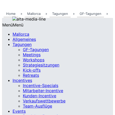
Home
»
Mallorca
»
Tagungen
»
GF-Tagungen
»
Menü
Menü
Mallorca
Allgemeines
Tagungen
GF-Tagungen
Meetings
Workshops
Strategiesitzungen
Kick-offs
Retreats
Incentives
Incentive-Specials
Mitarbeiter-Incentive
Kunden-Incentive
Verkaufswettbewerbe
Team-Ausflüge
Events