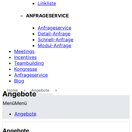
Linkliste
ANFRAGESERVICE
Anfrageservice
Detail-Anfrage
Schnell-Anfrage
Modul-Anfrage
Meetings
Incentives
Teambuilding
Kongresse
Anfrageservice
Blog
Home
»
Angebote
»
Angebote
Menü
Menü
Angebote
Angebote