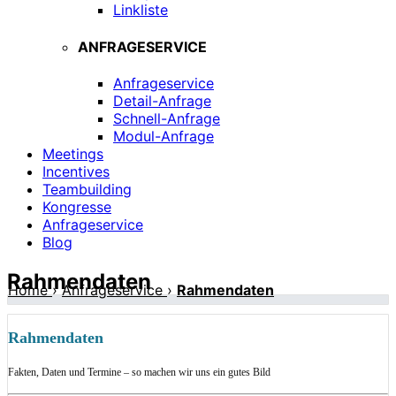
Linkliste
ANFRAGESERVICE
Anfrageservice
Detail-Anfrage
Schnell-Anfrage
Modul-Anfrage
Meetings
Incentives
Teambuilding
Kongresse
Anfrageservice
Blog
Rahmendaten
Home
›
Anfrageservice
›
Rahmendaten
Rahmendaten
Fakten, Daten und Termine – so machen wir uns ein gutes Bild