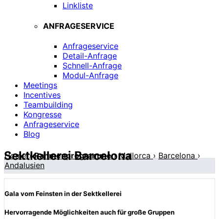
Linkliste
ANFRAGESERVICE
Anfrageservice
Detail-Anfrage
Schnell-Anfrage
Modul-Anfrage
Meetings
Incentives
Teambuilding
Kongresse
Anfrageservice
Blog
Sektkellerei Barcelona
Home
›
Rahmenprogramme
›
Mallorca
›
Barcelona
›
Andalusien
Gala vom Feinsten in der Sektkellerei
Hervorragende Möglichkeiten auch für große Gruppen