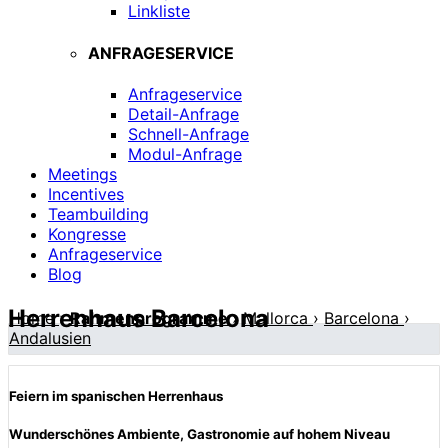
Linkliste
ANFRAGESERVICE
Anfrageservice
Detail-Anfrage
Schnell-Anfrage
Modul-Anfrage
Meetings
Incentives
Teambuilding
Kongresse
Anfrageservice
Blog
Herrenhaus Barcelona
Home
›
Rahmenprogramme
›
Mallorca
›
Barcelona
›
Andalusien
Feiern im spanischen Herrenhaus
Wunderschönes Ambiente, Gastronomie auf hohem Niveau